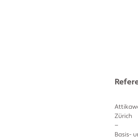
Refer
Attika
Zürich
—
Basis- 