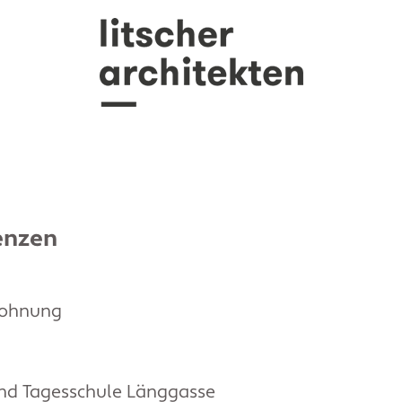
enzen
wohnung
und Tagesschule Länggasse