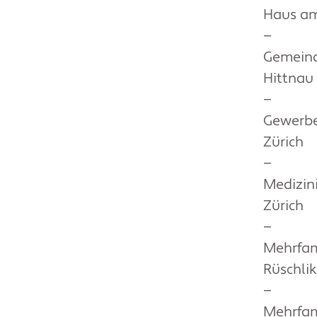
Haus a
—
Gemein
Hittnau
—
Gewerb
Zürich
—
Medizini
Zürich
—
Mehrfam
Rüschli
—
Mehrfam