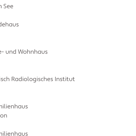
m See
dehaus
e- und Wohnhaus
sch Radiologisches Institut
ilienhaus
kon
ilienhaus