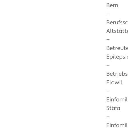
Bern
—
Berufss
Altstät
—
Betreut
Epileps
—
Betrieb
Flawil
—
Einfami
Stäfa
—
Einfami