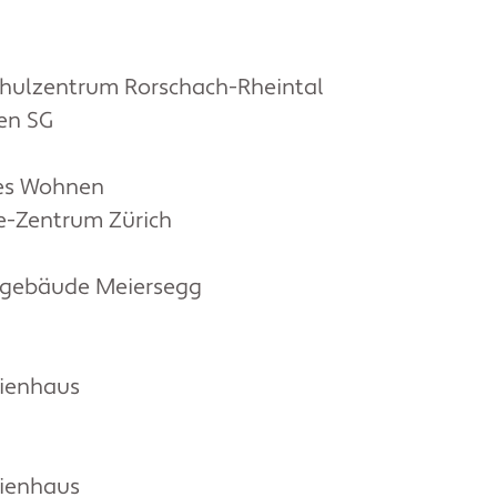
chulzentrum Rorschach-Rheintal
ten SG
es Wohnen
ie-Zentrum Zürich
sgebäude Meiersegg
lienhaus
lienhaus