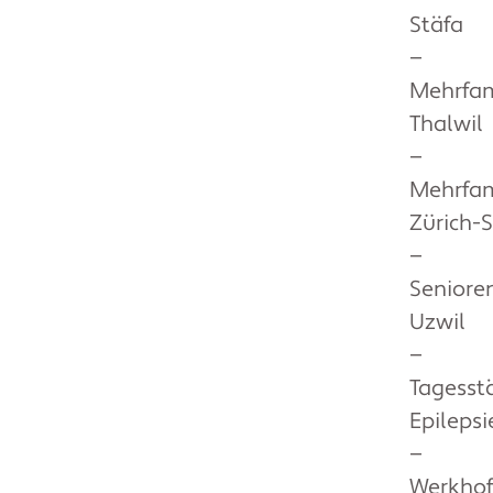
Stäfa
—
Mehrfam
Thalwil
—
Mehrfam
Zürich
—
Seniore
Uzwil
—
Tagesst
Epileps
—
Werkhof