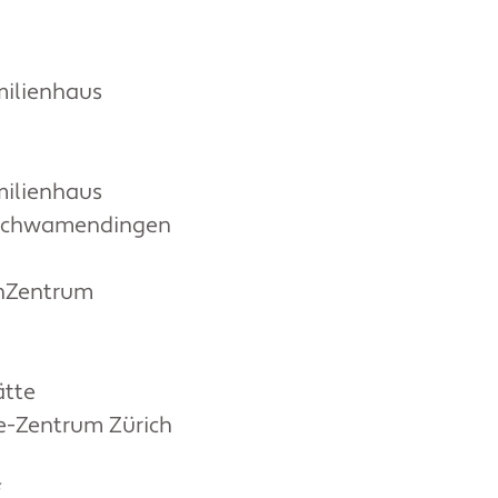
ilienhaus
ilienhaus
-Schwamendingen
nZentrum
ätte
ie-Zentrum Zürich